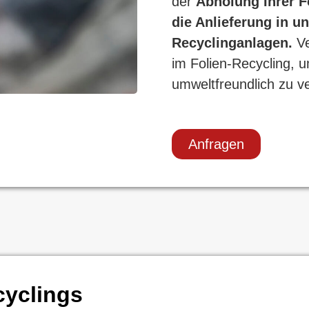
der
Abholung Ihrer Fo
die Anlieferung in u
Recyclinganlagen.
Ve
im Folien-Recycling, um
umweltfreundlich zu v
Anfragen
cyclings